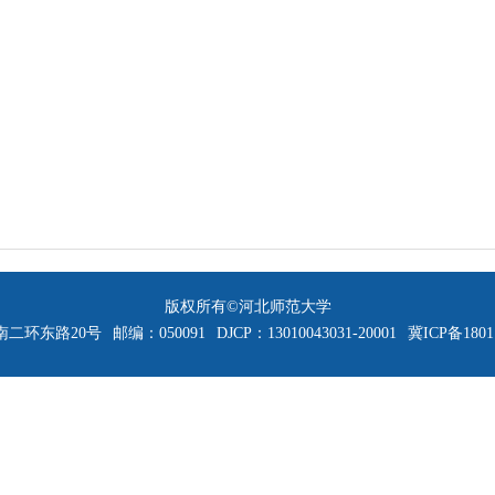
版权所有©河北师范大学
二环东路20号
邮编：050091
DJCP：13010043031-20001
冀ICP备1801